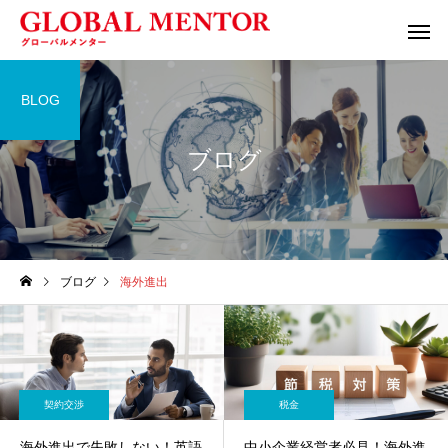
BLOG
ブログ
ブログ
海外進出
契約交渉
税金
海外進出で失敗しない！英語
中小企業経営者必見！海外進